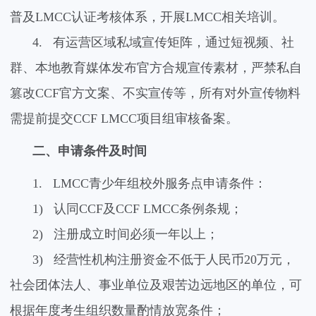
普及
LMCC
认证考核体系，开展
LMCC
相关培训。
4.
有运营区域私域宣传矩阵，通过短视频、社
群、本地教育媒体发布官方合规宣传素材，严禁私自
篡改
CCF
官方文案、不实宣传等，所有对外宣传物料
需提前提交
CCF LMCC
项目组审核备案。
二、申请条件及时间
1.
LMCC
青少年组校外服务点申请条件：
1)
认同
CCF
及
CCF LMCC
条例条规；
2)
注册成立时间必须一年以上；
3)
经营性机构注册资金不低于人民币
20
万元，
社会团体法人、事业单位及艰苦边远地区的单位，可
根据年度考生组织数量酌情放宽条件；