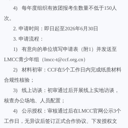
4)
每年度组织有效团报考生数量不低于
150
人
次。
2.
申请时间：即日起至
2026
年
6
月
30
日
3.
申请流程：
1)
有意向的单位填写申请表（
附
1
）并发送至
LMCC
青少年组（
lmcc-t@ccf.org.cn
）
2)
材料初审：
CCF
在
5
个工作日内完成纸质材料
合规性核验；
3)
线上访谈：初审通过后开展线上实地访谈，
核查办公场地、人员配置；
4)
公示授权：审核通过后在
LMCC
官网公示
3
个
工作日，无异议后签订正式合作协议、下发授权文