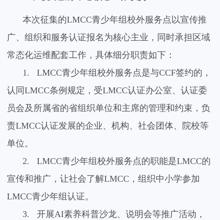
本次征集的
LMCC
青少年组校外服务点以宣传推
广、组织和服务认证报名为核心主业，同时承担区域
常态化运维配套工作，具体细分职责如下：
1.
LMCC
青少年组校外服务点是与
CCF
签约的，
认同
LMCC
条例规定，受
LMCC
认证办公室、认证委
员会及所属省的省组织单位和主席的管理和约束，负
责
LMCC
认证发展的企业、机构、社会团体、院校等
单位。
2.
LMCC
青少年组校外服务点的职能是
LMCC
的
宣传和推广，让社会了解
LMCC
，组织中小学参加
LMCC
青少年组认证。
3.
开展
AI
素养科普沙龙、说明会等推广活动，