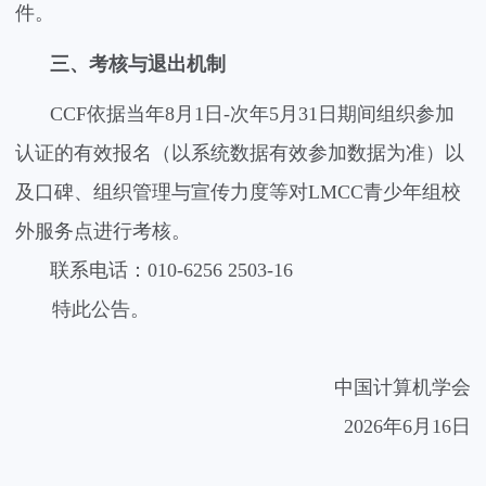
件。
三、考核与退出机制
CCF
依据当年
8
月
1
日
-
次年
5
月
31
日期间组织参加
认证的有效报名（以系统数据有效参加数据为准）以
及口碑、组织管理与宣传力度等对
LMCC
青少年组校
外服务点进行考核。
联系电话：
010-6256 2503-16
特此公告。
中国计算机学会
2026
年
6
月
16
日